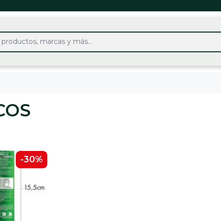
COS
-30%