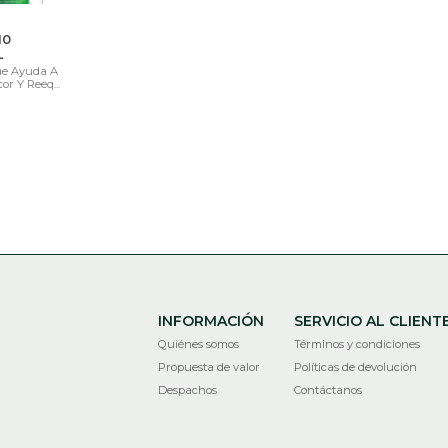
10
L
ue Ayuda A
or Y Reeq...
INFORMACIÓN
SERVICIO AL CLIENT
Quiénes somos
Términos y condiciones
Propuesta de valor
Políticas de devolución
Despachos
Contáctanos