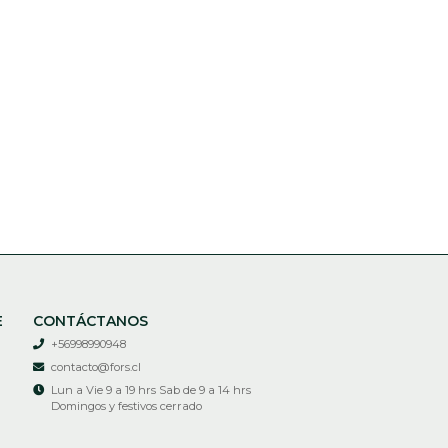
E
CONTÁCTANOS
+56998990948
contacto@fors.cl
Lun a Vie 9 a 19 hrs Sab de 9 a 14 hrs
Domingos y festivos cerrado