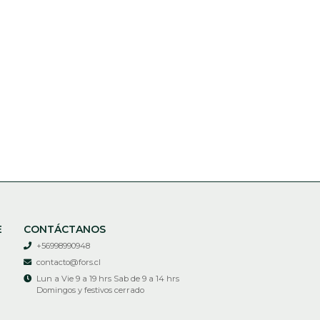
E
CONTÁCTANOS
+56998990948
contacto@fors.cl
Lun a Vie 9 a 19 hrs Sab de 9 a 14 hrs
Domingos y festivos cerrado