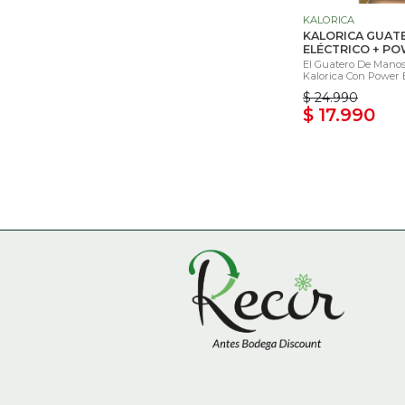
KALORICA
KALORICA GUAT
ELÉCTRICO + P
El Guatero De Manos 
Kalorica Con Power B
$ 24.990
$ 17.990