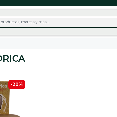
ORICA
-28%