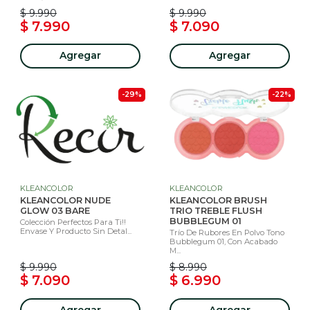
$ 9.990
$ 9.990
$ 7.990
$ 7.090
Agregar
Agregar
-29%
-22%
KLEANCOLOR
KLEANCOLOR
KLEANCOLOR NUDE
KLEANCOLOR BRUSH
GLOW 03 BARE
TRIO TREBLE FLUSH
BUBBLEGUM 01
Colección Perfectos Para Ti!!
Envase Y Producto Sin Detal...
Trío De Rubores En Polvo Tono
Bubblegum 01, Con Acabado
M...
$ 9.990
$ 8.990
$ 7.090
$ 6.990
Agregar
Agregar