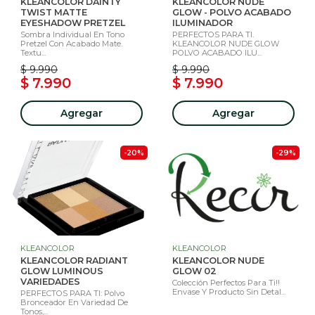
KLEANCOLOR DAINTY
KLEANCOLOR NUDE
TWIST MATTE
GLOW - POLVO ACABADO
EYESHADOW PRETZEL
ILUMINADOR
Sombra Individual En Tono
PERFECTOS PARA TI.
Pretzel Con Acabado Mate.
KLEANCOLOR NUDE GLOW
Textu...
POLVO ACABADO ILU...
$ 9.990
$ 9.990
$ 7.990
$ 7.990
Agregar
Agregar
-20%
-29%
KLEANCOLOR
KLEANCOLOR
KLEANCOLOR RADIANT
KLEANCOLOR NUDE
GLOW LUMINOUS
GLOW 02
VARIEDADES
Colección Perfectos Para Ti!!
Envase Y Producto Sin Detal...
PERFECTOS PARA TI: Polvo
Bronceador En Variedad De
Tonos,...