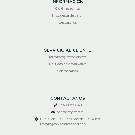
INFORMACIÓN
Quiénes somos
Propuesta de valor
Despachos
SERVICIO AL CLIENTE
Términos y condiciones
Políticas de devolución
Contáctanos
CONTÁCTANOS
+56998990948
contacto@fors.cl
Lun a Vie 9 a 19 hrs Sab de 9 a 14 hrs
Domingos y festivos cerrado