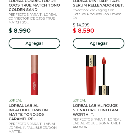
LOREAL CORRECTOR DE
LOREAL REVITALIFT A.H.
OJOS TRUE MATCH TONO
SERUM RELLENADOR DET.
GOLDEN SAND.
Colección: Packaging Con
Detalles. Producto Con Envase
PERFECTOS PARA TI. LOREAL
Co...
CORRECTOR DE OJOS TRUE
MATCH GO...
$ 14.399
$ 8.990
$ 8.590
Agregar
Agregar
LOREAL
LOREAL
LOREAL LABIAL
LOREAL LABIAL ROUGE
INFALLIBLE CRAYÓN
SIGNATURE TONO I AM
MATTE TONO 506
WORTH IT.
CARAMEL RE...
PERFECTOS PARA TI. LOREAL
LABIAL ROUGE SIGNATURE I
PERFECTOS PARA TI. LABIAL
AM WOR...
L’OREAL INFALLIBLE CRAYÓN
MATTE...