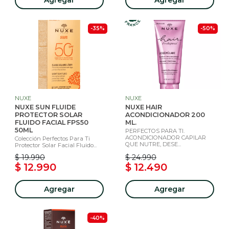
-35%
-50%
NUXE
NUXE
NUXE SUN FLUIDE
NUXE HAIR
PROTECTOR SOLAR
ACONDICIONADOR 200
FLUIDO FACIAL FPS50
ML.
50ML
PERFECTOS PARA TI.
ACONDICIONADOR CAPILAR
Colección Perfectos Para Ti
QUE NUTRE, DESE...
Protector Solar Facial Fluido...
$ 19.990
$ 24.990
$ 12.990
$ 12.490
Agregar
Agregar
-40%