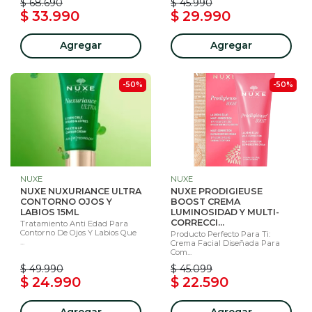
$ 68.690
$ 45.990
$ 33.990
$ 29.990
Agregar
Agregar
-50%
-50%
NUXE
NUXE
NUXE NUXURIANCE ULTRA
NUXE PRODIGIEUSE
CONTORNO OJOS Y
BOOST CREMA
LABIOS 15ML
LUMINOSIDAD Y MULTI-
CORRECCI...
Tratamiento Anti Edad Para
Contorno De Ojos Y Labios Que
Producto Perfecto Para Ti:
...
Crema Facial Diseñada Para
Com...
$ 49.990
$ 45.099
$ 24.990
$ 22.590
Agregar
Agregar