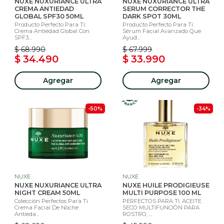
NUXE NUXURIANCE ULTRA
NUXE NUXURIANCE ULTRA
CREMA ANTIEDAD
SERUM CORRECTOR THE
GLOBAL SPF30 50ML
DARK SPOT 30ML
Producto Perfecto Para Ti:
Producto Perfecto Para Ti:
Crema Antiedad Global Con
Sérum Facial Avanzado Que
SPF3...
Ayud...
$ 68.990
$ 67.999
$ 34.490
$ 33.990
Agregar
Agregar
-50%
-34%
NUXE
NUXE
NUXE NUXURIANCE ULTRA
NUXE HUILE PRODIGIEUSE
NIGHT CREAM 50ML
MULTI PURPOSE 100 ML
Colección Perfectos Para Ti
PERFECTOS PARA TI. ACEITE
Crema Facial De Noche
SECO MULTIFUNCIÓN PARA
Antieda...
ROSTRO, ...