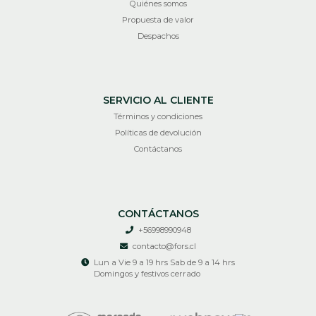
Quiénes somos
Propuesta de valor
Despachos
SERVICIO AL CLIENTE
Términos y condiciones
Políticas de devolución
Contáctanos
CONTÁCTANOS
+56998990948
contacto@fors.cl
Lun a Vie 9 a 19 hrs Sab de 9 a 14 hrs
Domingos y festivos cerrado