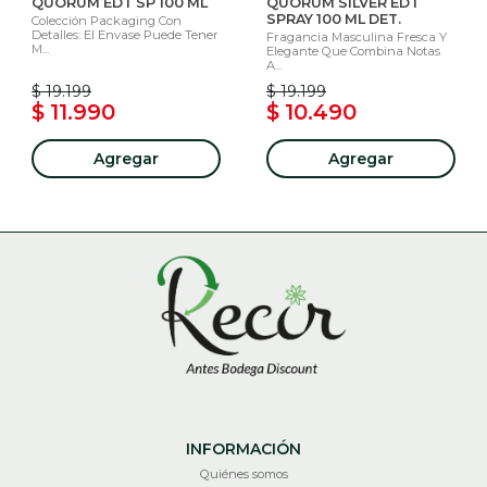
QUORUM EDT SP 100 ML
QUORUM SILVER EDT
SPRAY 100 ML DET.
Colección Packaging Con
Detalles: El Envase Puede Tener
Fragancia Masculina Fresca Y
M...
Elegante Que Combina Notas
A...
$ 19.199
$ 19.199
$ 11.990
$ 10.490
Agregar
Agregar
INFORMACIÓN
Quiénes somos