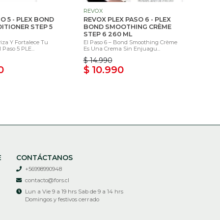
REVOX
O 5 - PLEX BOND
REVOX PLEX PASO 6 - PLEX
ITIONER STEP 5
BOND SMOOTHING CRÈME
STEP 6 260 ML
iza Y Fortalece Tu
El Paso 6 – Bond Smoothing Crème
 Paso 5 PLE...
Es Una Crema Sin Enjuagu...
$ 14.990
0
$ 10.990
E
CONTÁCTANOS
+56998990948
contacto@fors.cl
Lun a Vie 9 a 19 hrs Sab de 9 a 14 hrs
Domingos y festivos cerrado