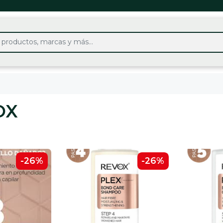
OX
-26%
-26%