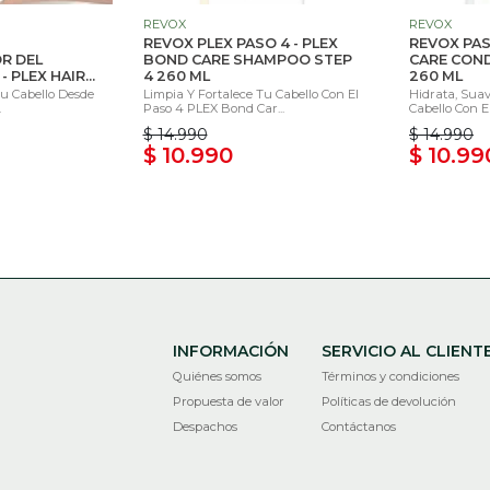
REVOX
REVOX
REVOX PLEX PASO 4 - PLEX
REVOX PAS
R DEL
BOND CARE SHAMPOO STEP
CARE COND
 PLEX HAIR...
4 260 ML
260 ML
Tu Cabello Desde
Limpia Y Fortalece Tu Cabello Con El
Hidrata, Suav
.
Paso 4 PLEX Bond Car...
Cabello Con El
$ 14.990
$ 14.990
$ 10.990
$ 10.99
INFORMACIÓN
SERVICIO AL CLIENT
Quiénes somos
Términos y condiciones
Propuesta de valor
Políticas de devolución
Despachos
Contáctanos