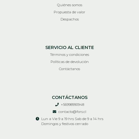
Quiénes somos
Propuesta de valor
Despachos
SERVICIO AL CLIENTE
Términos y condiciones
Políticas de devolución
Contáctanos
CONTÁCTANOS
+56998990948
contacto@fors.cl
Lun a Vie 9 a 19 hrs Sab de 9 a 14 hrs
Domingos y festivos cerrado