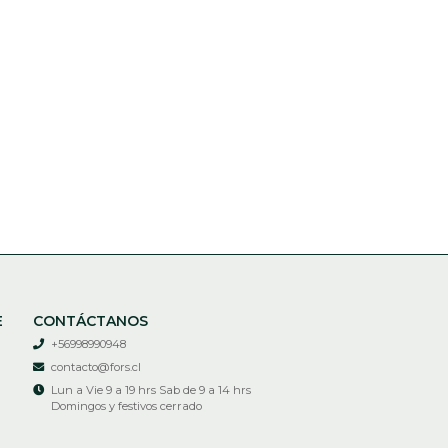
E
CONTÁCTANOS
+56998990948
contacto@fors.cl
Lun a Vie 9 a 19 hrs Sab de 9 a 14 hrs
Domingos y festivos cerrado