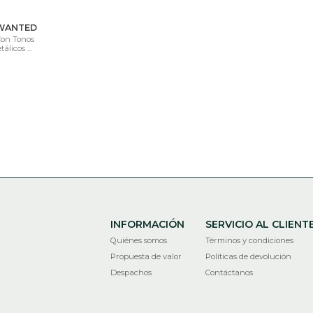
 WANTED
Con Tonos
álicos ...
INFORMACIÓN
SERVICIO AL CLIENT
Quiénes somos
Términos y condiciones
Propuesta de valor
Políticas de devolución
Despachos
Contáctanos