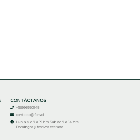
E
CONTÁCTANOS
+56998990948
contacto@fors.cl
Lun a Vie 9 a 19 hrs Sab de 9 a 14 hrs
Domingos y festivos cerrado