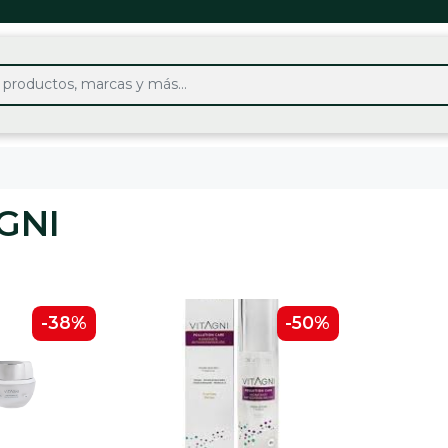
GNI
-38%
-50%