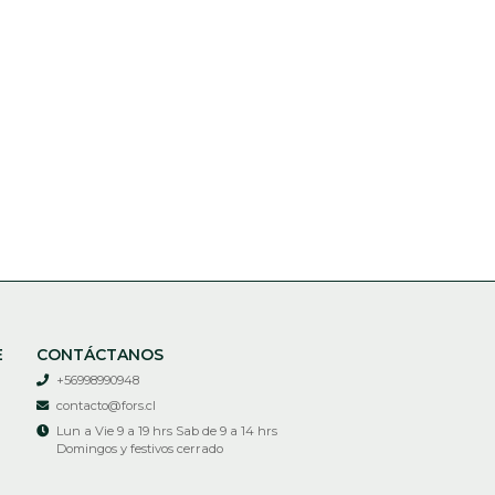
E
CONTÁCTANOS
+56998990948
contacto@fors.cl
Lun a Vie 9 a 19 hrs Sab de 9 a 14 hrs
Domingos y festivos cerrado