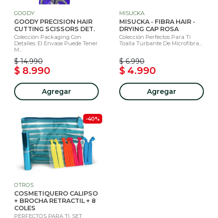
GOODY
MISUCKA
GOODY PRECISION HAIR
MISUCKA - FIBRA HAIR -
CUTTING SCISSORS DET.
DRYING CAP ROSA
Colección Packaging Con
Colección Perfectos Para Ti
Detalles: El Envase Puede Tener
Toalla Turbante De Microfibra...
M...
$ 14.990
$ 6.990
$ 8.990
$ 4.990
Agregar
Agregar
-40%
OTROS
COSMETIQUERO CALIPSO
+ BROCHA RETRACTIL + 8
COLES
PERFECTOS PARA TI. SET