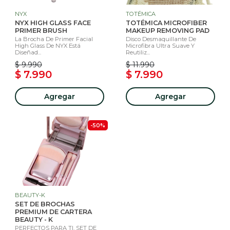
NYX
TOTÉMICA
NYX HIGH GLASS FACE
TOTÉMICA MICROFIBER
PRIMER BRUSH
MAKEUP REMOVING PAD
La Brocha De Primer Facial
Disco Desmaquillante De
High Glass De NYX Está
Microfibra Ultra Suave Y
Diseñad...
Reutiliz...
$ 9.990
$ 11.990
$ 7.990
$ 7.990
Agregar
Agregar
-50%
BEAUTY-K
SET DE BROCHAS
PREMIUM DE CARTERA
BEAUTY - K
PERFECTOS PARA TI. SET DE