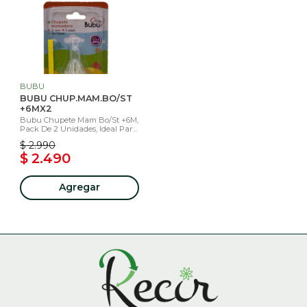
BUBU
BUBU CHUP.MAM.BO/ST
+6MX2
Bubu Chupete Mam Bo/St +6M,
Pack De 2 Unidades, Ideal Par...
$ 2.990
$ 2.490
Agregar