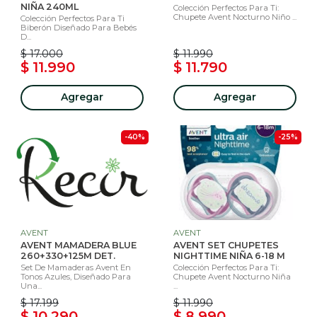
NIÑA 240ML
Colección Perfectos Para Ti:
Chupete Avent Nocturno Niño ...
Colección Perfectos Para Ti
Biberón Diseñado Para Bebés
D...
$ 17.000
$ 11.990
$ 11.990
$ 11.790
Agregar
Agregar
-40%
-25%
AVENT
AVENT
AVENT MAMADERA BLUE
AVENT SET CHUPETES
260+330+125M DET.
NIGHTTIME NIÑA 6-18 M
Set De Mamaderas Avent En
Colección Perfectos Para Ti:
Tonos Azules, Diseñado Para
Chupete Avent Nocturno Niña
Una...
...
$ 17.199
$ 11.990
$ 10.290
$ 8.990