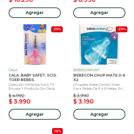
Agregar
Agregar
-20%
-20%
CALA
BEBECONFORT
CALA. BABY SAFET. SCIS.
BEBECON.CHUP.MATE.0-6
TIJER BEBES.
X2
Colección Perfectos Para Ti!!
Chupetes Bebé Confort Mate
Envase Y Producto Sin Detal...
Para Bebés De 0 A 6 Meses, En ...
$ 4.990
$ 3.990
$ 3.990
$ 3.190
Agregar
Agregar
-16%