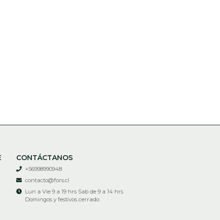
E
CONTÁCTANOS
+56998990948
contacto@fors.cl
Lun a Vie 9 a 19 hrs Sab de 9 a 14 hrs
Domingos y festivos cerrado