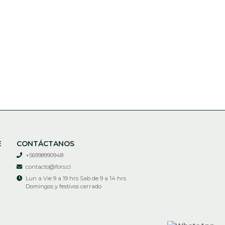
E
CONTÁCTANOS
+56998990948
contacto@fors.cl
Lun a Vie 9 a 19 hrs Sab de 9 a 14 hrs
Domingos y festivos cerrado