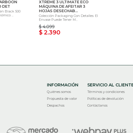
KARBOON
XTREME 3 ULTIMATE ECO
O DET
MÁQUINA DE AFEITAR 3
HOJAS DESECHAB...
en Black 500
mico ...
Colección Packaging Con Detalles: El
Envase Puede Tener M...
$ 4.099
$ 2.390
INFORMACIÓN
SERVICIO AL CLIENT
Quiénes somos
Términos y condiciones
Propuesta de valor
Políticas de devolución
Despachos
Contáctanos