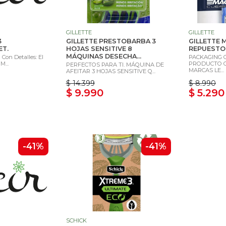
GILLETTE
GILLETTE
3
GILLETTE PRESTOBARBA 3
GILLETTE 
ET.
HOJAS SENSITIVE 8
REPUESTOS
MÁQUINAS DESECHA...
Con Detalles: El
PACKAGING 
M...
PRODUCTO 
PERFECTOS PARA TI. MÁQUINA DE
MARCAS LE...
AFEITAR 3 HOJAS SENSITIVE Q...
$ 14.399
$ 8.990
$ 9.990
$ 5.290
-41%
-41%
SCHICK