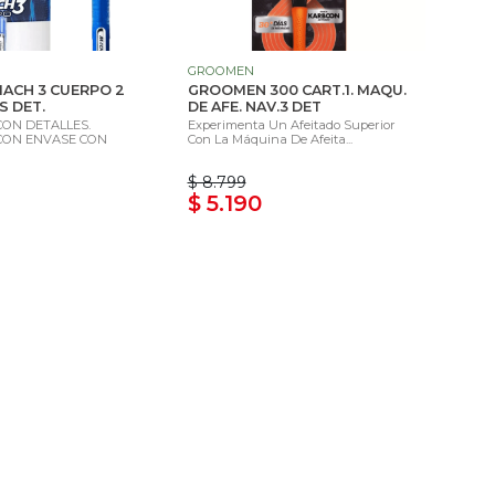
GROOMEN
MACH 3 CUERPO 2
GROOMEN 300 CART.1. MAQU.
 DET.
DE AFE. NAV.3 DET
CON DETALLES.
Experimenta Un Afeitado Superior
CON ENVASE CON
Con La Máquina De Afeita...
$ 8.799
$ 5.190