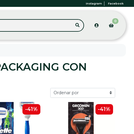
Instagram
Facebook
0
PACKAGING CON
-41%
-41%