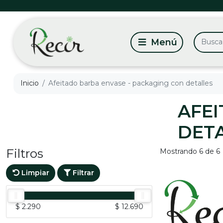
Inicio
Afeitado barba envase - packaging con detalles
AFEI
DET
Filtros
Mostrando 6 de 6
Limpiar
Filtrar
$ 2.290
$ 12.690