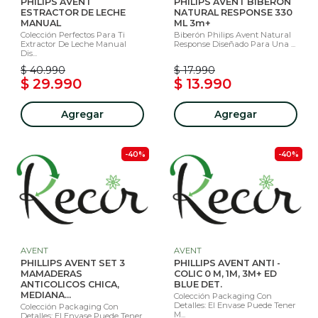
PHILIPS AVENT
PHILIPS AVENT BIBERÓN
ESTRACTOR DE LECHE
NATURAL RESPONSE 330
MANUAL
ML 3m+
Colección Perfectos Para Ti
Biberón Philips Avent Natural
Extractor De Leche Manual
Response Diseñado Para Una ...
Dis...
$ 40.990
$ 17.990
$ 29.990
$ 13.990
Agregar
Agregar
-40%
-40%
AVENT
AVENT
PHILLIPS AVENT SET 3
PHILLIPS AVENT ANTI -
MAMADERAS
COLIC 0 M, 1M, 3M+ ED
ANTICOLICOS CHICA,
BLUE DET.
MEDIANA...
Colección Packaging Con
Detalles: El Envase Puede Tener
Colección Packaging Con
M...
Detalles: El Envase Puede Tener