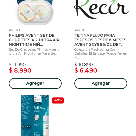
AVENT
AVENT
PHILIPS AVENT SET DE
TETINA FLUJO PARA
CHUPETES X 2 ULTRA AIR
ESPESOS DESDE 6 MESES
NIGHTTIME NIÑ...
AVENT SCY966/02 DET.
Set De Chupetes Philips Avent
Colección Packaging Con
Ultra Air Nighttime Para Be...
Detalles: El Envase Puede Tener
M...
$ 11.990
$ 10.890
$ 8.990
$ 6.490
Agregar
Agregar
-40%