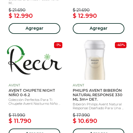
M...
$ 21.690
$ 21.690
$ 12.990
$ 12.990
Agregar
Agregar
-1%
-40%
AVENT
AVENT
AVENT CHUPETE NIGHT
PHILIPS AVENT BIBERÓN
NIÑO 0-6.2
NATURAL RESPONSE 330
ML 3m+ DET.
Colección Perfectos Para Ti:
Chupete Avent Nocturno Niño ...
Biberón Philips Avent Natural
Response Diseñado Para Una ...
$ 11.990
$ 17.990
$ 11.790
$ 10.690