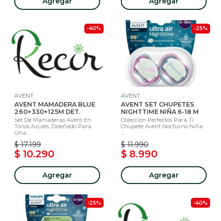
Agregar
Agregar
-40%
-25%
AVENT
AVENT
AVENT MAMADERA BLUE
AVENT SET CHUPETES
260+330+125M DET.
NIGHTTIME NIÑA 6-18 M
Set De Mamaderas Avent En
Colección Perfectos Para Ti:
Tonos Azules, Diseñado Para
Chupete Avent Nocturno Niña
Una...
...
$ 17.199
$ 11.990
$ 10.290
$ 8.990
Agregar
Agregar
-25%
-40%