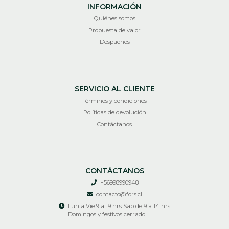
INFORMACIÓN
Quiénes somos
Propuesta de valor
Despachos
SERVICIO AL CLIENTE
Términos y condiciones
Políticas de devolución
Contáctanos
CONTÁCTANOS
+56998990948
contacto@fors.cl
Lun a Vie 9 a 19 hrs Sab de 9 a 14 hrs
Domingos y festivos cerrado