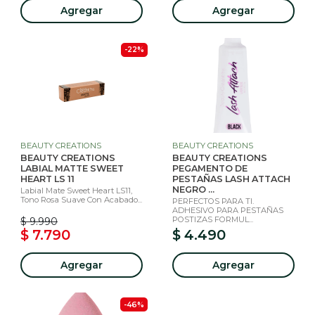
Agregar
Agregar
-22%
BEAUTY CREATIONS
BEAUTY CREATIONS
BEAUTY CREATIONS
BEAUTY CREATIONS
LABIAL MATTE SWEET
PEGAMENTO DE
HEART LS 11
PESTAÑAS LASH ATTACH
NEGRO ...
Labial Mate Sweet Heart LS11,
Tono Rosa Suave Con Acabado...
PERFECTOS PARA TI.
ADHESIVO PARA PESTAÑAS
POSTIZAS FORMUL...
$ 9.990
$ 7.790
$ 4.490
Agregar
Agregar
-46%