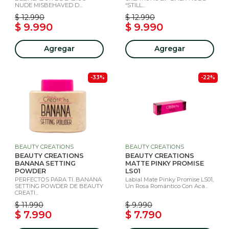
NUDE MISBEHAVED D...
“STILL...
$ 12.990
$ 12.990
$ 9.990
$ 9.990
Agregar
Agregar
-33%
-22%
BEAUTY CREATIONS
BEAUTY CREATIONS
BEAUTY CREATIONS
BEAUTY CREATIONS
BANANA SETTING
MATTE PINKY PROMISE
POWDER
LS01
PERFECTOS PARA TI. BANANA
Labial Mate Pinky Promise LS01,
SETTING POWDER DE BEAUTY
Un Rosa Romántico Con Aca...
CREATI...
$ 11.990
$ 9.990
$ 7.990
$ 7.790