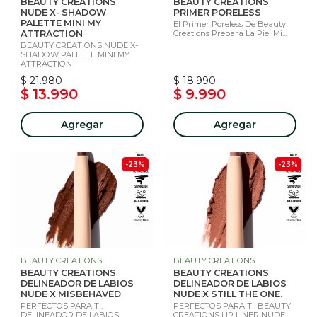
BEAUTY CREATIONS
BEAUTY CREATIONS
NUDE X- SHADOW
PRIMER PORELESS
PALETTE MINI MY
El Primer Poreless De Beauty
ATTRACTION
Creations Prepara La Piel Mi...
BEAUTY CREATIONS NUDE X-
SHADOW PALETTE MINI MY
ATTRACTION
$ 21.980
$ 18.990
$ 13.990
$ 9.990
Agregar
Agregar
-23%
-23%
BEAUTY CREATIONS
BEAUTY CREATIONS
BEAUTY CREATIONS
BEAUTY CREATIONS
DELINEADOR DE LABIOS
DELINEADOR DE LABIOS
NUDE X MISBEHAVED
NUDE X STILL THE ONE.
PERFECTOS PARA TI.
PERFECTOS PARA TI. BEAUTY
DELINEADOR DE LABIOS
CREATIONS LIP LINER NUDE