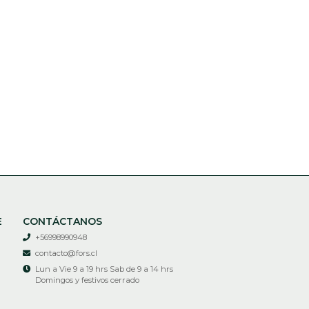
E
CONTÁCTANOS
+56998990948
contacto@fors.cl
Lun a Vie 9 a 19 hrs Sab de 9 a 14 hrs
Domingos y festivos cerrado