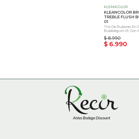
KLEANCOLOR
KLEANCOLOR BR
TREBLE FLUSH 
01
Trío De Rubores En 
Bubblegum 01, Con A
$ 8.990
$ 6.990