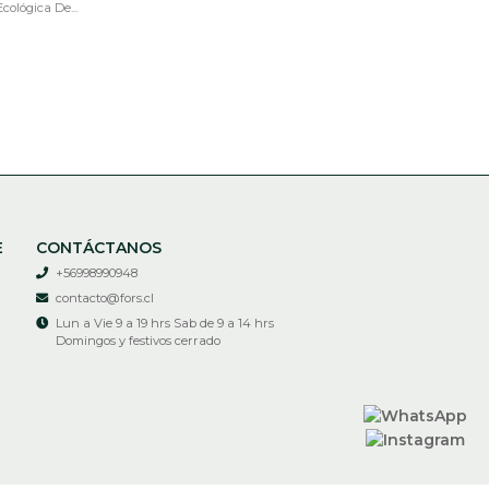
cológica De...
E
CONTÁCTANOS
+56998990948
contacto@fors.cl
Lun a Vie 9 a 19 hrs Sab de 9 a 14 hrs
Domingos y festivos cerrado