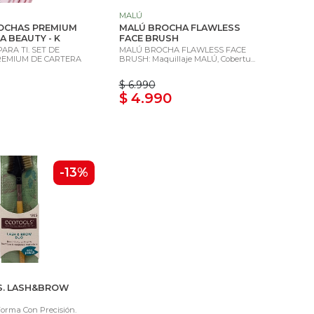
MALÚ
ROCHAS PREMIUM
MALÚ BROCHA FLAWLESS
A BEAUTY - K
FACE BRUSH
ARA TI. SET DE
MALÚ BROCHA FLAWLESS FACE
EMIUM DE CARTERA
BRUSH: Maquillaje MALÚ, Cobertu...
$ 6.990
$ 4.990
-13%
S. LASH&BROW
Forma Con Precisión.