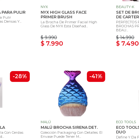
NYX
BEAUTY-K
 PARA PULIR
NYX HIGH GLASS FACE
SET DE B
PRIMER BRUSH
DE CARTER
a Pulir
s Densas Y...
La Brocha De Primer Facial High
PERFECTOS P
Glass De NYX Está Diseñad...
BROCHAS PR
BEAU...
$ 9.990
$ 14.990
$ 7.990
$ 7.490
-28%
-41%
MALÚ
ECO TOOLS
LA
MALÚ BROCHA SIRENA DET.
ECO TOOL
DUO
ila Con Cerdas
Colección Packaging Con Detalles: El
...
Envase Puede Tener M...
Define Y Da 