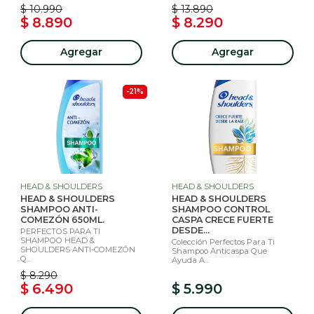
$ 10.990
$ 13.890
$ 8.890
$ 8.290
Agregar
Agregar
-21%
HEAD & SHOULDERS
HEAD & SHOULDERS
HEAD & SHOULDERS
HEAD & SHOULDERS
SHAMPOO ANTI-
SHAMPOO CONTROL
COMEZÓN 650ML.
CASPA CRECE FUERTE
DESDE...
PERFECTOS PARA TI
SHAMPOO HEAD &
Colección Perfectos Para Ti
SHOULDERS ANTI-COMEZÓN
Shampoo Anticaspa Que
Q...
Ayuda A...
$ 8.290
$ 6.490
$ 5.990