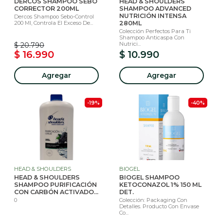
DERCOS SHAMPOO SEBO
HEAD & SHOULDERS
CORRECTOR 200ML
SHAMPOO ADVANCED
NUTRICIÓN INTENSA
Dercos Shampoo Sebo-Control
200 Ml, Controla El Exceso De...
280ML
Colección Perfectos Para Ti
Shampoo Anticaspa Con
Nutrici...
$ 20.790
$ 16.990
$ 10.990
Agregar
Agregar
-19%
-40%
HEAD & SHOULDERS
BIOGEL
HEAD & SHOULDERS
BIOGEL SHAMPOO
SHAMPOO PURIFICACIÓN
KETOCONAZOL 1% 150 ML
CON CARBÓN ACTIVADO...
DET.
0
Colección: Packaging Con
Detalles. Producto Con Envase
Co...