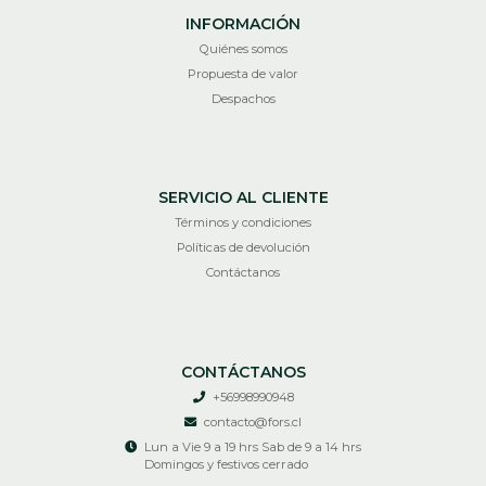
INFORMACIÓN
Quiénes somos
Propuesta de valor
Despachos
SERVICIO AL CLIENTE
Términos y condiciones
Políticas de devolución
Contáctanos
CONTÁCTANOS
+56998990948
contacto@fors.cl
Lun a Vie 9 a 19 hrs Sab de 9 a 14 hrs
Domingos y festivos cerrado