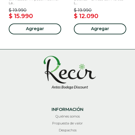
La...
L...
$ 19.990
$ 19.990
$ 15.990
$ 12.090
Agregar
Agregar
INFORMACIÓN
Quiénes somos
Propuesta de valor
Despachos