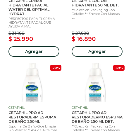
CETAPHIL CREMA
CETAPHIL LOCIÓN
HIDRATANTE FACIAL
HIDRATANTE 50 ML DET.
WATER GEL OPTIMAL
**Colección Packaging Con
HYDRAT...
Detalles.** Envase Con Marcas
L...
PERFECTOS PARA TI. CREMA
HIDRATANTE FACIAL QUE
AYUDA A MA...
$ 31.190
$ 27.990
$ 25.990
$ 16.890
Agregar
Agregar
-20%
-39%
CETAPHIL
CETAPHIL
CETAPHIL PRO AD
CETAPHIL PRO AD
RESTORADERM ESPUMA
RESTORADERMO ESPUMA
DE BAÑO 250ML
DE BAÑO 250 ML DET.
Espuma De Baño Que Limpia
**Colección Packaging Con
Sin Resecar Y Ayuda A Calmar
Detalles.** Envase Con Marcas