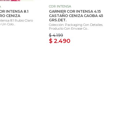
A
COR INTENSA
OR INTENSA 8.1
GARNIER COR INTENSA 4.15
RO CENIZA
CASTAÑO CENIZA CAOBA 45
GRS.DET.
ntensa 8.1 Rubio Claro
 Un Colo...
Colección: Packaging Con Detalles.
Producto Con Envase Co...
$ 4.199
$ 2.490