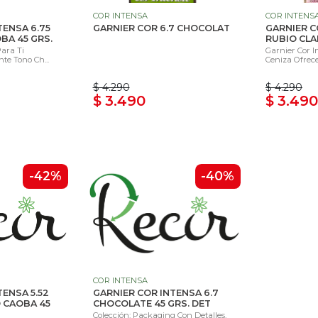
COR INTENSA
COR INTENS
TENSA 6.75
GARNIER COR 6.7 CHOCOLAT
GARNIER C
BA 45 GRS.
RUBIO CLA
Para Ti
Garnier Cor I
te Tono Ch...
Ceniza Ofrece
$ 4.290
$ 4.290
$ 3.490
$ 3.490
-42%
-40%
COR INTENSA
TENSA 5.52
GARNIER COR INTENSA 6.7
 CAOBA 45
CHOCOLATE 45 GRS. DET
Colección: Packaging Con Detalles.