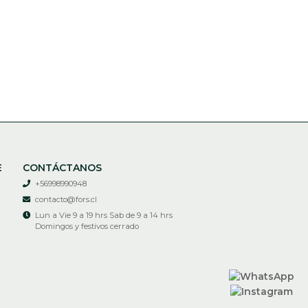
E
CONTÁCTANOS
+56998990948
contacto@fors.cl
Lun a Vie 9 a 19 hrs Sab de 9 a 14 hrs
Domingos y festivos cerrado