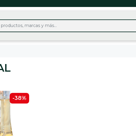
AL
-38%