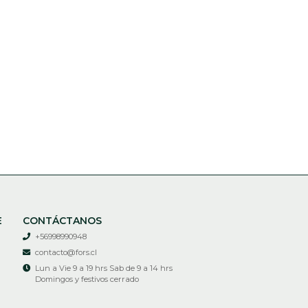
E
CONTÁCTANOS
+56998990948
contacto@fors.cl
Lun a Vie 9 a 19 hrs Sab de 9 a 14 hrs
Domingos y festivos cerrado