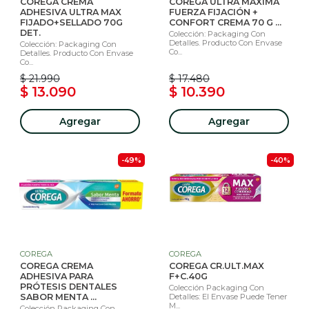
COREGA CREMA
COREGA ULTRA MÁXIMA
ADHESIVA ULTRA MAX
FUERZA FIJACIÓN +
FIJADO+SELLADO 70G
CONFORT CREMA 70 G ...
DET.
Colección: Packaging Con
Detalles. Producto Con Envase
Colección: Packaging Con
Co...
Detalles. Producto Con Envase
Co...
$ 21.990
$ 17.480
$ 13.090
$ 10.390
Agregar
Agregar
-49%
-40%
COREGA
COREGA
COREGA CREMA
COREGA CR.ULT.MAX
ADHESIVA PARA
F+C.40G
PRÓTESIS DENTALES
Colección Packaging Con
SABOR MENTA ...
Detalles: El Envase Puede Tener
M...
Colección Packaging Con