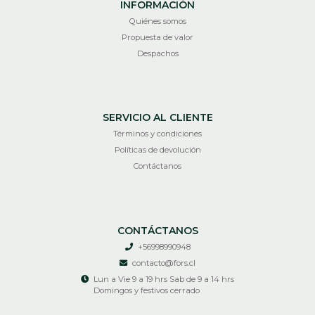
INFORMACIÓN
Quiénes somos
Propuesta de valor
Despachos
SERVICIO AL CLIENTE
Términos y condiciones
Políticas de devolución
Contáctanos
CONTÁCTANOS
+56998990948
contacto@fors.cl
Lun a Vie 9 a 19 hrs Sab de 9 a 14 hrs
Domingos y festivos cerrado