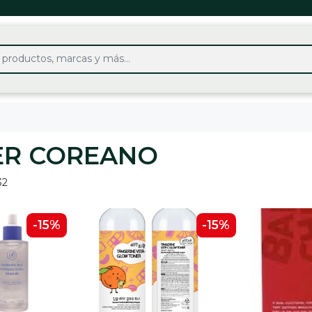
ER COREANO
32
-15%
-15%