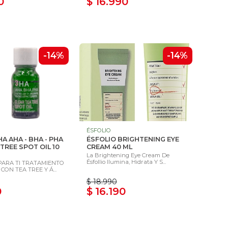
0
$ 16.990
-14%
-14%
ÉSFOLIO
A AHA - BHA - PHA
ÉSFOLIO BRIGHTENING EYE
TREE SPOT OIL 10
CREAM 40 ML
La Brightening Eye Cream De
Ésfollio Ilumina, Hidrata Y S...
PARA TI TRATAMIENTO
ON TEA TREE Y Á...
$ 18.990
0
$ 16.190