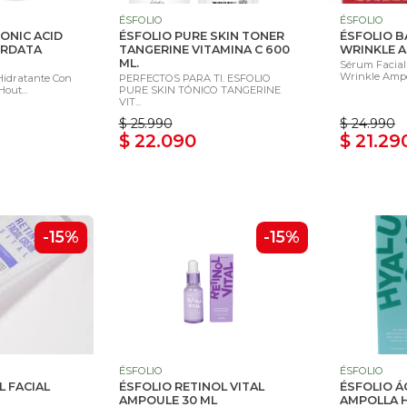
ÉSFOLIO
ÉSFOLIO
ONIC ACID
ÉSFOLIO PURE SKIN TONER
ÉSFOLIO 
ORDATA
TANGERINE VITAMINA C 600
WRINKLE A
ML.
Sérum Facial 
Wrinkle Ampoul
Hidratante Con
PERFECTOS PARA TI. ESFOLIO
out...
PURE SKIN TÓNICO TANGERINE
VIT...
$ 25.990
$ 24.990
$ 22.090
$ 21.29
-15%
-15%
ÉSFOLIO
ÉSFOLIO
L FACIAL
ÉSFOLIO RETINOL VITAL
ÉSFOLIO Á
AMPOULE 30 ML
AMPOLLA H