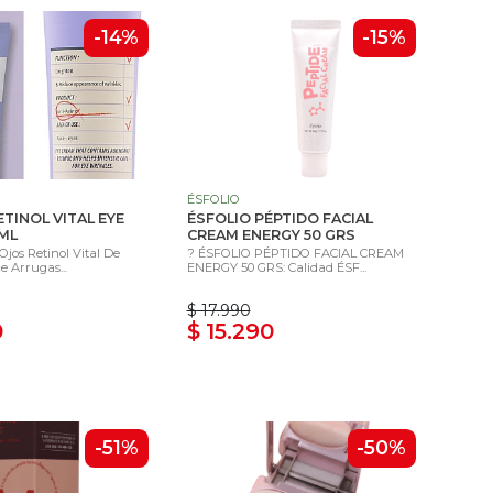
-14%
-15%
ÉSFOLIO
ETINOL VITAL EYE
ÉSFOLIO PÉPTIDO FACIAL
ML
CREAM ENERGY 50 GRS
jos Retinol Vital De
? ÉSFOLIO PÉPTIDO FACIAL CREAM
e Arrugas...
ENERGY 50 GRS: Calidad ÉSF...
$ 17.990
0
$ 15.290
-51%
-50%