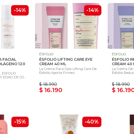
-14%
-14%
ÉSFOLIO
ÉSFOLIO
A FACIAL
ÉSFOLIO LIFTING CARE EYE
ÉSFOLIO R
OLÁGENO 120
CREAM 40 ML
CREAM 40 
La Crema Para Ojos Lifting Care De
La Crema De O
Ésfollio Aporta Firmez...
Ésfollio Reduc
. ESFOLIO
I EDAD DE CO...
$ 18.990
$ 18.990
$ 16.190
$ 16.19
-15%
-40%