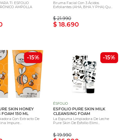
ARA TI. ESFOLIO
Bruma Facial Con 3 Ácidos
URÓNICO AMPOLLA
Exfoliantes (AHA, BHA Y PHA) Qu...
$ 21.990
0
$ 18.690
-15%
-15%
ÉSFOLIO
URE SKIN HONEY
ESFOLIO PURE SKIN MILK
 FOAM 150 ML
CLEANSING FOAM
adora Con Extracto De
La Espuma Limpiadora De Leche
ina Impure...
Pure Skin De Ésfollio Elimi...
$ 19.990