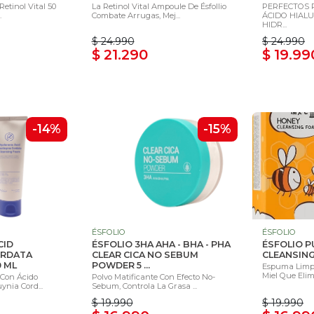
Retinol Vital 50
La Retinol Vital Ampoule De Ésfollio
PERFECTOS P
.
Combate Arrugas, Mej...
ÁCIDO HIAL
HIDR...
$ 24.990
$ 24.990
$ 21.290
$ 19.99
-14%
-15%
ÉSFOLIO
ÉSFOLIO
CID
ÉSFOLIO 3HA AHA - BHA - PHA
ÉSFOLIO P
ORDATA
CLEAR CICA NO SEBUM
CLEANSING
0 ML
POWDER 5 ...
Espuma Limpi
Miel Que Elim
Con Ácido
Polvo Matificante Con Efecto No-
ynia Cord...
Sebum, Controla La Grasa ...
$ 19.990
$ 19.990