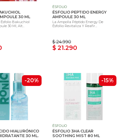
ÉSFOLIO
BAKUCHIOL
ÉSFOLIO PEPTIDO ENERGY
MPOULE 30 ML
AMPOULE 30 ML
Ésfolio Bakuchiol
La Ampolla Péptido Energy De
e 30 Ml, Alt...
Ésfollio Revitaliza Y Reafir...
$ 24.990
0
$ 21.290
-20%
-15%
ÉSFOLIO
CIDO HIALURÓNICO
ÉSFOLIO 3HA CLEAR
IDRATANTE 30 ML.
SOOTHING MIST 80 ML