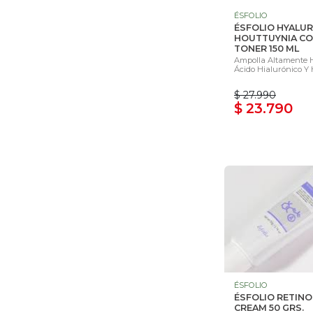
ÉSFOLIO
ÉSFOLIO HYALUR
HOUTTUYNIA C
TONER 150 ML
Ampolla Altamente 
Ácido Hialurónico Y H
$ 27.990
$ 23.790
ÉSFOLIO
ÉSFOLIO RETINO
CREAM 50 GRS.