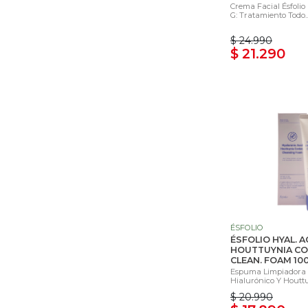
Crema Facial Ésfolio 
G: Tratamiento Todo..
$ 24.990
$ 21.290
ÉSFOLIO
ÉSFOLIO HYAL. A
HOUTTUYNIA C
CLEAN. FOAM 10
Espuma Limpiadora 
Hialurónico Y Houttu
$ 20.990