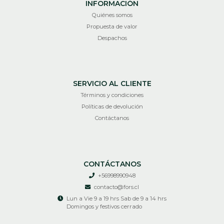
INFORMACIÓN
Quiénes somos
Propuesta de valor
Despachos
SERVICIO AL CLIENTE
Términos y condiciones
Políticas de devolución
Contáctanos
CONTÁCTANOS
+56998990948
contacto@fors.cl
Lun a Vie 9 a 19 hrs Sab de 9 a 14 hrs
Domingos y festivos cerrado