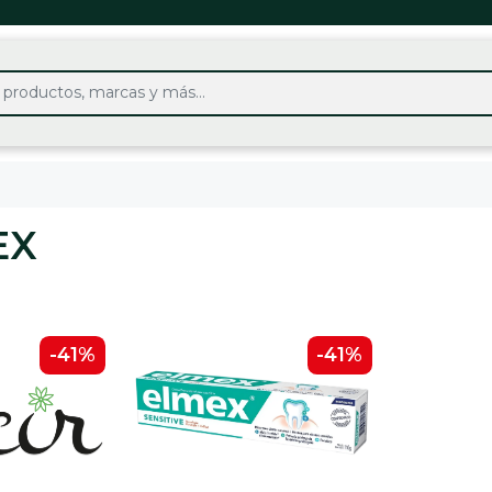
EX
-41%
-41%