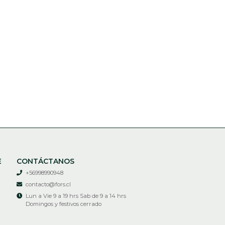
E
CONTÁCTANOS
+56998990948
contacto@fors.cl
Lun a Vie 9 a 19 hrs Sab de 9 a 14 hrs
Domingos y festivos cerrado