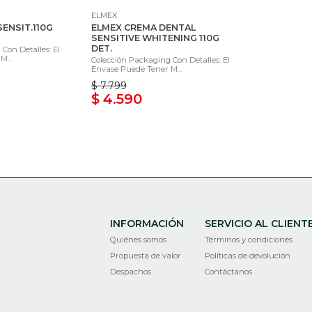
ELMEX
SENSIT.110G
ELMEX CREMA DENTAL
SENSITIVE WHITENING 110G
DET.
Con Detalles: El
M...
Colección Packaging Con Detalles: El
Envase Puede Tener M...
$ 7.799
$ 4.590
INFORMACIÓN
SERVICIO AL CLIENT
Quiénes somos
Términos y condiciones
Propuesta de valor
Políticas de devolución
Despachos
Contáctanos