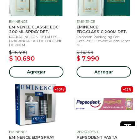
EMINENCE
EMINENCE
EMINENCE CLASSIC EDC
EMINENCE
200 ML SPRAY DET.
EDC.CLASSIC.200M DET.
PACKAGING CON DETALLES.
Colección Packaging Con
FRAGANCIA EAU DE COLOGNE
Detalles: El Envase Puede Tener
DE 200 M...
M...
$ 16.490
$ 16.199
$ 10.690
$ 7.990
Agregar
Agregar
-40%
-43%
EMINENCE
PEPSODENT
EMINENCE EDP SPRAY
PEPSODENT PASTA