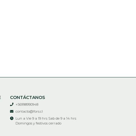
E
CONTÁCTANOS
+56998990948
contacto@fors.cl
Lun a Vie 9 a 19 hrs Sab de 9 a 14 hrs
Domingos y festivos cerrado