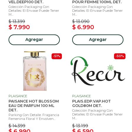
VEL.DEEP100 DET.
POUR FEMME 100ML DET.
Colección Packaging Con
Colección Packaging Con
Detalles: El Envase Puede Tener
Detalles: El Envase Puede Tener
M...
M...
$ 13.399
$ 13.090
$ 7.990
$ 6.990
Agregar
Agregar
-51%
-50%
PLAISANCE
PLAISANCE
PAISANCE HOT BLOSSOM
PLAIS.EDP.VAP.HOT
EAU DE PARFUM 100 ML
GOLD80M DET.
DET.
Colección Packaging Con
Detalles: El Envase Puede Tener
Parking Con Detalle. Fragancia
M...
Femenina Floral Y Envolven...
$ 14.399
$ 13.199
$ 6.990
$ 6.590