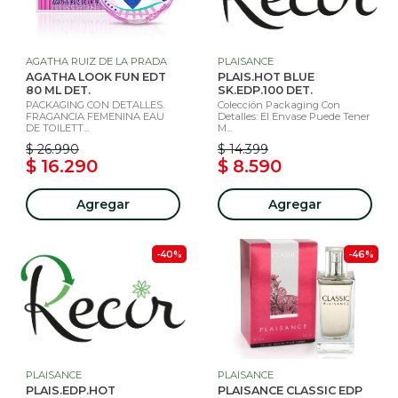
AGATHA RUIZ DE LA PRADA
PLAISANCE
AGATHA LOOK FUN EDT
PLAIS.HOT BLUE
80 ML DET.
SK.EDP.100 DET.
PACKAGING CON DETALLES.
Colección Packaging Con
FRAGANCIA FEMENINA EAU
Detalles: El Envase Puede Tener
DE TOILETT...
M...
$ 26.990
$ 14.399
$ 16.290
$ 8.590
Agregar
Agregar
-40%
-46%
PLAISANCE
PLAISANCE
PLAIS.EDP.HOT
PLAISANCE CLASSIC EDP