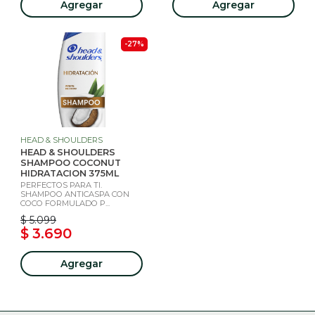
Agregar
Agregar
-27%
HEAD & SHOULDERS
HEAD & SHOULDERS
SHAMPOO COCONUT
HIDRATACION 375ML
PERFECTOS PARA TI.
SHAMPOO ANTICASPA CON
COCO FORMULADO P...
$ 5.099
$ 3.690
Agregar