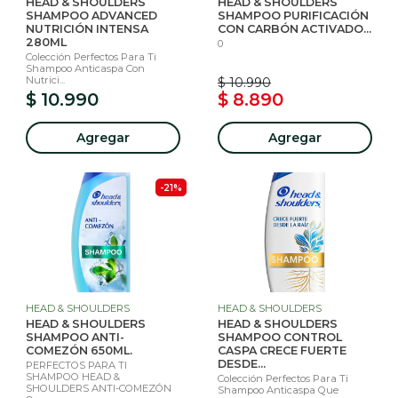
HEAD & SHOULDERS
HEAD & SHOULDERS
SHAMPOO ADVANCED
SHAMPOO PURIFICACIÓN
NUTRICIÓN INTENSA
CON CARBÓN ACTIVADO...
280ML
0
Colección Perfectos Para Ti
Shampoo Anticaspa Con
Nutrici...
$ 10.990
$ 10.990
$ 8.890
Agregar
Agregar
-21%
HEAD & SHOULDERS
HEAD & SHOULDERS
HEAD & SHOULDERS
HEAD & SHOULDERS
SHAMPOO ANTI-
SHAMPOO CONTROL
COMEZÓN 650ML.
CASPA CRECE FUERTE
DESDE...
PERFECTOS PARA TI
SHAMPOO HEAD &
Colección Perfectos Para Ti
SHOULDERS ANTI-COMEZÓN
Shampoo Anticaspa Que