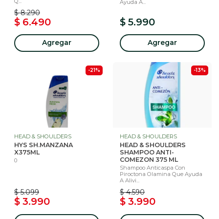
Q...
Ayuda A...
$ 8.290
$ 6.490
$ 5.990
Agregar
Agregar
-21%
-13%
HEAD & SHOULDERS
HEAD & SHOULDERS
HYS SH.MANZANA
HEAD & SHOULDERS
X375ML
SHAMPOO ANTI-
COMEZON 375 ML
0
Shampoo Anticaspa Con
Piroctona Olamina Que Ayuda
A Alivi...
$ 5.099
$ 4.590
$ 3.990
$ 3.990