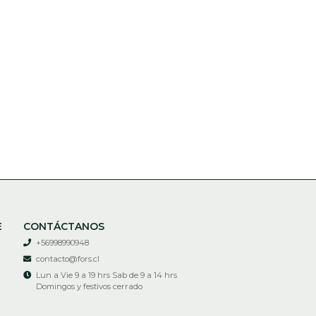
E
CONTÁCTANOS
+56998990948
contacto@fors.cl
Lun a Vie 9 a 19 hrs Sab de 9 a 14 hrs
Domingos y festivos cerrado