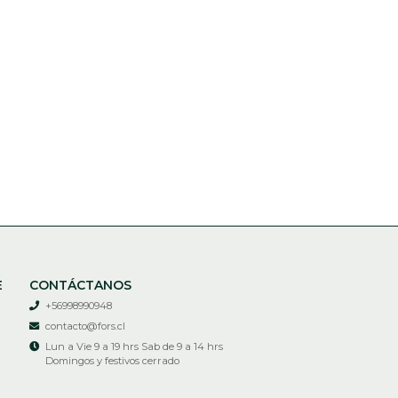
E
CONTÁCTANOS
+56998990948
contacto@fors.cl
Lun a Vie 9 a 19 hrs Sab de 9 a 14 hrs
Domingos y festivos cerrado