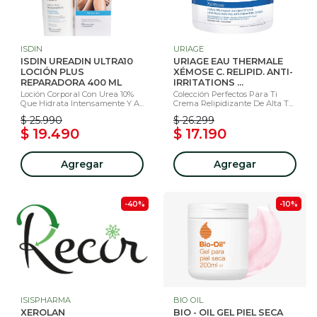
ISDIN
URIAGE
ISDIN UREADIN ULTRA10
URIAGE EAU THERMALE
LOCIÓN PLUS
XÉMOSE C. RELIPID. ANTI-
REPARADORA 400 ML
IRRITATIONS ...
Loción Corporal Con Urea 10%
Colección Perfectos Para Ti
Que Hidrata Intensamente Y A...
Crema Relipidizante De Alta T...
$ 25.990
$ 26.299
$ 19.490
$ 17.190
Agregar
Agregar
-40%
-10%
ISISPHARMA
BIO OIL
XEROLAN
BIO - OIL GEL PIEL SECA