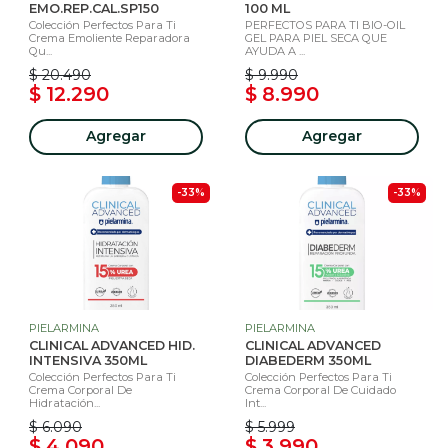
EMO.REP.CAL.SP150
100 ML
Colección Perfectos Para Ti
PERFECTOS PARA TI BIO-OIL
Crema Emoliente Reparadora
GEL PARA PIEL SECA QUE
Qu...
AYUDA A ...
$ 20.490
$ 9.990
$ 12.290
$ 8.990
Agregar
Agregar
-33%
-33%
PIELARMINA
PIELARMINA
CLINICAL ADVANCED HID.
CLINICAL ADVANCED
INTENSIVA 350ML
DIABEDERM 350ML
Colección Perfectos Para Ti
Colección Perfectos Para Ti
Crema Corporal De
Crema Corporal De Cuidado
Hidratación...
Int...
$ 6.090
$ 5.999
$ 4.090
$ 3.990