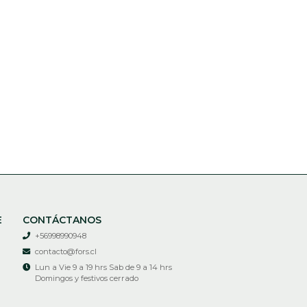
E
CONTÁCTANOS
+56998990948
contacto@fors.cl
Lun a Vie 9 a 19 hrs Sab de 9 a 14 hrs
Domingos y festivos cerrado