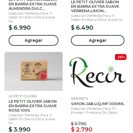
LE PETIT OLIVIER JABON
EN BARRA EXTRA SUAVE
EN BARRA EXTRA SUAVE
ALMENDRA DULC...
VERBENA LIMON...
Colección Perfectos Para Ti
Colección Perfectos Para Ti
Jabón En Barra Extra Suave
Jabón En Barra Extra Suave Co...
Co...
$ 6.990
$ 6.490
Agregar
Agregar
-26%
LE PETIT OLIVIER
SIMOND'S
LE PETIT OLIVIER JABON
SIMON.JAB.LIQ.INF.1000ML
EN BARRA EXTRA SUAVE
Colección Perfectos Para Ti!!
ROSE 100G
Envase Y Producto Sin Detal...
Colección Perfectos Para Ti
Jabón En Barra Extra Suave
Co...
$ 3.790
$ 3.990
$ 2.790