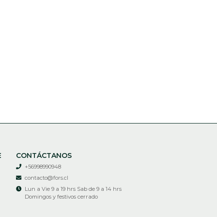
E
CONTÁCTANOS
+56998990948
contacto@fors.cl
Lun a Vie 9 a 19 hrs Sab de 9 a 14 hrs
Domingos y festivos cerrado