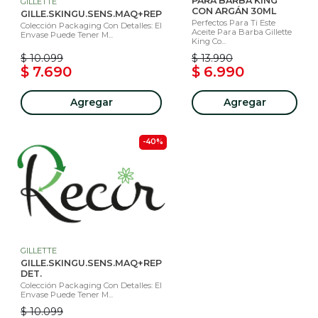
PARA BARBA KING
GILLETTE
CON ARGÁN 30ML
GILLE.SKINGU.SENS.MAQ+REP
Perfectos Para Ti Este
Colección Packaging Con Detalles: El
Aceite Para Barba Gillette
Envase Puede Tener M...
King Co...
$ 10.099
$ 13.990
$ 7.690
$ 6.990
Agregar
Agregar
-40%
GILLETTE
GILLE.SKINGU.SENS.MAQ+REP
DET.
Colección Packaging Con Detalles: El
Envase Puede Tener M...
$ 10.099