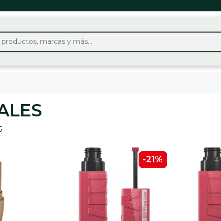
ALES
5
-21%