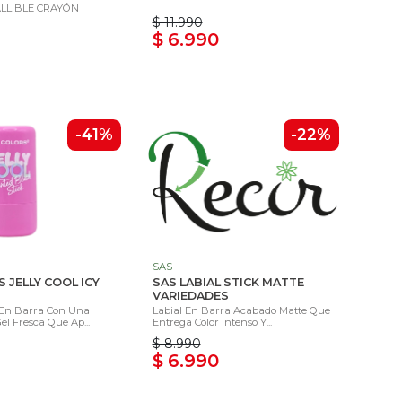
ALLIBLE CRAYÓN
$ 11.990
$ 6.990
-41%
-22%
SAS
S JELLY COOL ICY
SAS LABIAL STICK MATTE
VARIEDADES
 En Barra Con Una
Labial En Barra Acabado Matte Que
l Fresca Que Ap...
Entrega Color Intenso Y...
$ 8.990
$ 6.990