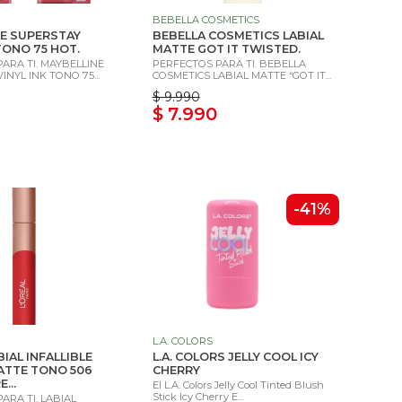
BEBELLA COSMETICS
E SUPERSTAY
BEBELLA COSMETICS LABIAL
 TONO 75 HOT.
MATTE GOT IT TWISTED.
ARA TI. MAYBELLINE
PERFECTOS PARA TI. BEBELLA
NYL INK TONO 75...
COSMETICS LABIAL MATTE “GOT IT...
$ 9.990
$ 7.990
-41%
L.A. COLORS
IAL INFALLIBLE
L.A. COLORS JELLY COOL ICY
ATTE TONO 506
CHERRY
...
El L.A. Colors Jelly Cool Tinted Blush
Stick Icy Cherry E...
ARA TI. LABIAL