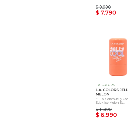
$ 9.990
$ 7.790
L.A. COLORS
L.A. COLORS JEL
MELON
El L.A. Colors Jelly C
Stick Icy Melon Es...
$ 11.990
$ 6.990