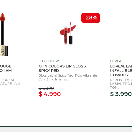
-28%
CITY COLORS
LOREAL
ROUGE
CITY COLORS LIP GLOSS
LOREAL LA
 I AM
SPICY RED
INFALLIBL
COWBOY.
Gloss Labial Spicy Red, Rojo Vibrante
Con Brillo Intenso....
. LOREAL
PERFECTOS P
NATURE I AM
LABIAL PRO 
TON...
$ 6.990
$ 4.990
$ 3.990