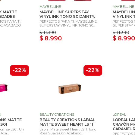
MAYBELLINE
MAYBELLINE
CK MATTE
MAYBELLINE SUPERSTAY
MAYBELLIN
EDADES
VINYL INK TONO 90 DAINTY.
VINYL INK
OS PARA TI:
PERFECTOS PARA TI. MAYBELLINE
PERFECTOS P
DE ACABADO
SUPERSTAY VINYL INK TONO 90...
SUPERSTAY VI
$ 11.390
$ 11.390
$ 8.990
$ 8.990
-22%
-22%
S
BEAUTY CREATIONS
LOREAL
ONS MATTE
BEAUTY CREATIONS LABIAL
LOREAL LAB
LS01
MATTE SWEET HEART LS 11
CRAYÓN M
CARAMEL RE
romise LS01, Un
Labial Mate Sweet Heart LS11, Tono
Aca...
Rosa Suave Con Acabado...
PERFECTOS P