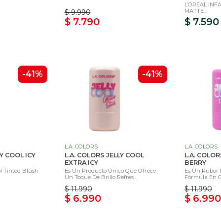
L’OREAL INF
MATTE...
$ 9.990
$ 7.790
$ 7.590
-41%
-41%
L.A. COLORS
L.A. COLORS
LY COOL ICY
L.A. COLORS JELLY COOL
L.A. COLOR
EXTRA ICY
BERRY
ool Tinted Blush
Es Un Producto Único Que Ofrece
Es Un Rubor
Un Toque De Brillo Refres...
Fórmula En Ge
$ 11.990
$ 11.990
$ 6.990
$ 6.990