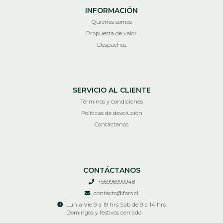
INFORMACIÓN
Quiénes somos
Propuesta de valor
Despachos
SERVICIO AL CLIENTE
Términos y condiciones
Políticas de devolución
Contáctanos
CONTÁCTANOS
+56998990948
contacto@fors.cl
Lun a Vie 9 a 19 hrs Sab de 9 a 14 hrs
Domingos y festivos cerrado