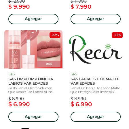
$ 12.990
$ 11.990
$ 9.990
$ 7.990
Agregar
Agregar
-22%
-22%
SAS
SAS
SAS LIP PLUMP HINCHA
SAS LABIAL STICK MATTE
LABIOS VARIEDADES
VARIEDADES
Brillo Labial Efecto Volumen
Labial En Barra Acabado Matte
Que Realza Los Labios Al Ins...
Que Entrega Color Intenso Y...
$ 8.990
$ 8.990
$ 6.990
$ 6.990
Agregar
Agregar