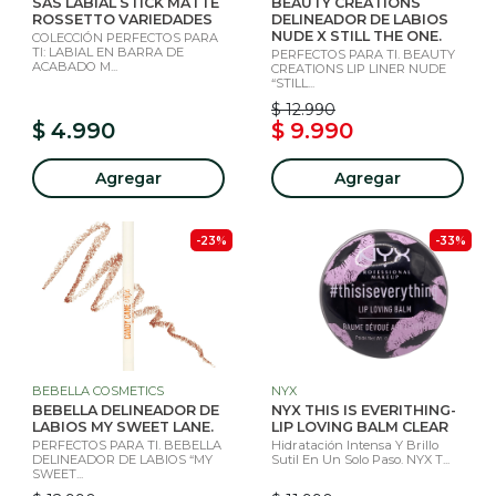
SAS LABIAL STICK MATTE
BEAUTY CREATIONS
ROSSETTO VARIEDADES
DELINEADOR DE LABIOS
NUDE X STILL THE ONE.
COLECCIÓN PERFECTOS PARA
TI: LABIAL EN BARRA DE
PERFECTOS PARA TI. BEAUTY
ACABADO M...
CREATIONS LIP LINER NUDE
“STILL...
$ 12.990
$ 4.990
$ 9.990
Agregar
Agregar
-23%
-33%
BEBELLA COSMETICS
NYX
BEBELLA DELINEADOR DE
NYX THIS IS EVERITHING-
LABIOS MY SWEET LANE.
LIP LOVING BALM CLEAR
PERFECTOS PARA TI. BEBELLA
Hidratación Intensa Y Brillo
DELINEADOR DE LABIOS “MY
Sutil En Un Solo Paso. NYX T...
SWEET...