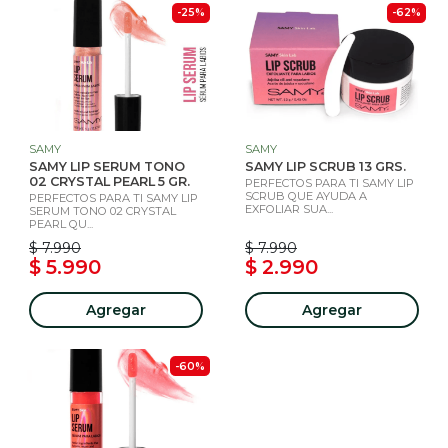
-25%
-62%
SAMY
SAMY
SAMY LIP SERUM TONO
SAMY LIP SCRUB 13 GRS.
02 CRYSTAL PEARL 5 GR.
PERFECTOS PARA TI SAMY LIP
SCRUB QUE AYUDA A
PERFECTOS PARA TI SAMY LIP
EXFOLIAR SUA...
SERUM TONO 02 CRYSTAL
PEARL QU...
$ 7.990
$ 7.990
$ 5.990
$ 2.990
Agregar
Agregar
-60%