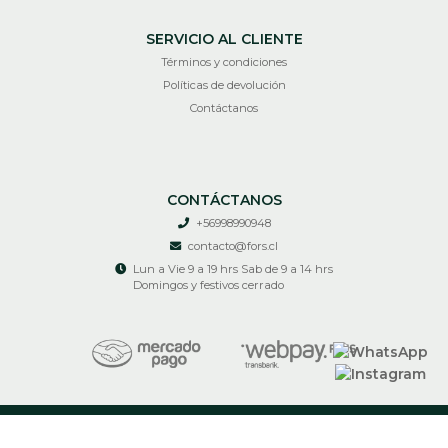
SERVICIO AL CLIENTE
Términos y condiciones
Políticas de devolución
Contáctanos
CONTÁCTANOS
+56998990948
contacto@fors.cl
Lun a Vie 9 a 19 hrs Sab de 9 a 14 hrs
Domingos y festivos cerrado
RECIR © 2026
¿Te gusta mi tienda? Yo vendo con
Bsale