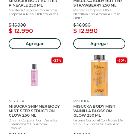
MISUCKA BODY BUTTER
MISUCKA BODY BUTTER
PINEAPLE 250 ML
STRAWBERRY 250 ML
Manteca Corporal Con Aroma
Manteca Corporal Ultra
Tropical A Piña. Hidrata Profu...
Nutritiva Con Aroma A Fresa.
Hidra...
$ 16.990
$ 16.990
$ 12.990
$ 12.990
Agregar
Agregar
-23%
-30%
MISUCKA
MISUCKA
MISUCKA SHIMMER BODY
MISUCKA BODY MIST
MIST SEER SEDUCTION
VAINILLA BLOSSOM
GLOW 250 ML
GLOW 250 ML
Bruma Corporal Con Destellos
Bruma Corporal Con Notas De
Luminosos Y Un Aroma
Vainilla Y Flores Suaves. Apo...
Envolve...