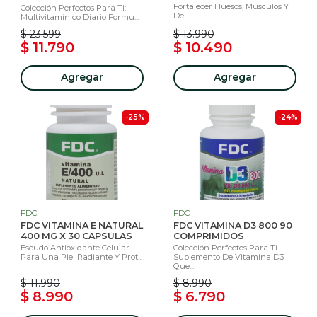
Fortalecer Huesos, Músculos Y
Colección Perfectos Para Ti:
De...
Multivitamínico Diario Formu...
$ 23.599
$ 13.990
$ 11.790
$ 10.490
Agregar
Agregar
-25%
-24%
FDC
FDC
FDC VITAMINA E NATURAL
FDC VITAMINA D3 800 90
400 MG X 30 CAPSULAS
COMPRIMIDOS
Escudo Antioxidante Celular
Colección Perfectos Para Ti
Para Una Piel Radiante Y Prot...
Suplemento De Vitamina D3
Que...
$ 11.990
$ 8.990
$ 8.990
$ 6.790