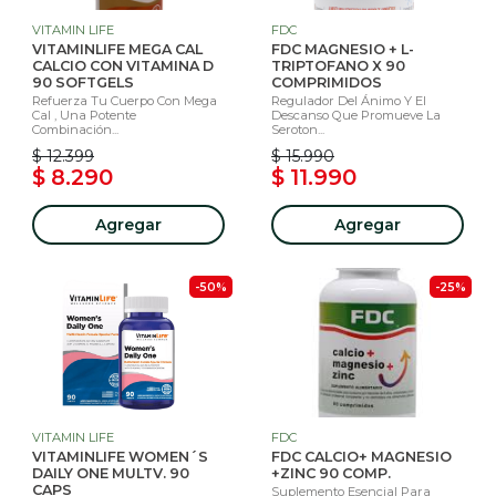
VITAMIN LIFE
FDC
VITAMINLIFE MEGA CAL
FDC MAGNESIO + L-
CALCIO CON VITAMINA D
TRIPTOFANO X 90
90 SOFTGELS
COMPRIMIDOS
Refuerza Tu Cuerpo Con Mega
Regulador Del Ánimo Y El
Cal , Una Potente
Descanso Que Promueve La
Combinación...
Seroton...
$ 12.399
$ 15.990
$ 8.290
$ 11.990
Agregar
Agregar
-50%
-25%
VITAMIN LIFE
FDC
VITAMINLIFE WOMEN´S
FDC CALCIO+ MAGNESIO
DAILY ONE MULTV. 90
+ZINC 90 COMP.
CAPS
Suplemento Esencial Para