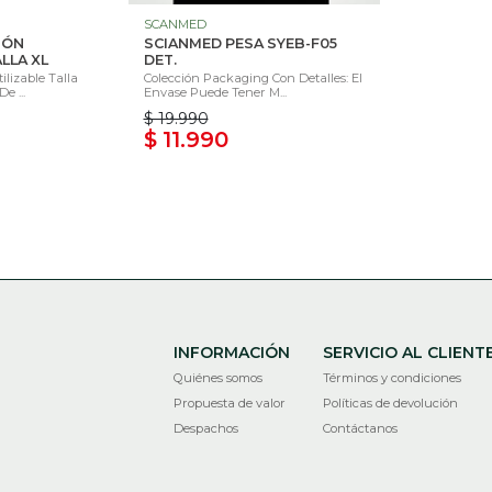
SCANMED
ZÓN
SCIANMED PESA SYEB-F05
LLA XL
DET.
ilizable Talla
Colección Packaging Con Detalles: El
e ...
Envase Puede Tener M...
$ 19.990
$ 11.990
INFORMACIÓN
SERVICIO AL CLIENT
Quiénes somos
Términos y condiciones
Propuesta de valor
Políticas de devolución
Despachos
Contáctanos