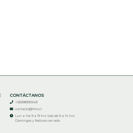
E
CONTÁCTANOS
+56998990948
contacto@fors.cl
Lun a Vie 9 a 19 hrs Sab de 9 a 14 hrs
Domingos y festivos cerrado