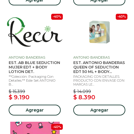
-40%
-40%
ANTONIO BANDERAS
ANTONIO BANDERAS
EST. AB BLUE SEDUCTION
EST. ANTONIO BANDERAS
MUJER EDT + BODY
QUEEN OF SEDUCTION
LOTION DET.
EDT 50 ML + BODY...
**Colección: Packaging Con
PACKAGING CON DETALLES.
Detalles.** Este Set ANTONIO
PRODUCTO CON ENVASE CON
B...
MARCAS LE...
$ 15.399
$ 14.099
$ 9.190
$ 8.390
Agregar
Agregar
-40%