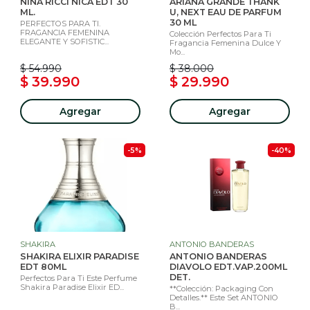
NINA RICCI NICA EDT 30
ARIANA GRANDE THANK
ML.
U, NEXT EAU DE PARFUM
30 ML
PERFECTOS PARA TI.
FRAGANCIA FEMENINA
Colección Perfectos Para Ti
ELEGANTE Y SOFISTIC...
Fragancia Femenina Dulce Y
Mo...
$ 54.990
$ 38.000
$ 39.990
$ 29.990
Agregar
Agregar
-5%
-40%
SHAKIRA
ANTONIO BANDERAS
SHAKIRA ELIXIR PARADISE
ANTONIO BANDERAS
EDT 80ML
DIAVOLO EDT.VAP.200ML
DET.
Perfectos Para Ti Este Perfume
Shakira Paradise Elixir ED...
**Colección: Packaging Con
Detalles.** Este Set ANTONIO
B...