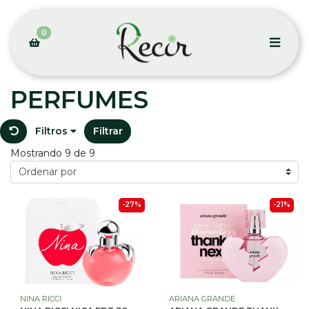
0
PERFUMES
Filtros
Filtrar
Mostrando 9 de 9
-27%
-21%
NINA RICCI
ARIANA GRANDE