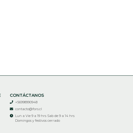
E
CONTÁCTANOS
+56998990948
contacto@fors.cl
Lun a Vie 9 a 19 hrs Sab de 9 a 14 hrs
Domingos y festivos cerrado